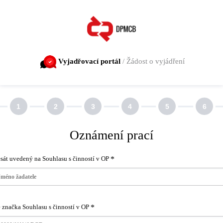
Zvolte jazyk
Vyjadřovací portál
Žádost o vyjádření
Úvod
Identifikační
Důvod
Zájmové
Ověření
Rekapitulac
údaje
žádosti
území
uživatele a
a odeslání
Oznámení prací
forma
doručení
sát uvedený na Souhlasu s činností v OP
 značka Souhlasu s činností v OP